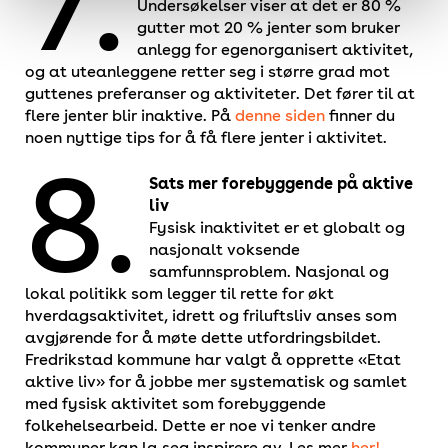
7.
Undersøkelser viser at det er 80 %
gutter mot 20 % jenter som bruker
anlegg for egenorganisert aktivitet,
og at uteanleggene retter seg i større grad mot
guttenes preferanser og aktiviteter. Det fører til at
flere jenter blir inaktive. På
denne siden
finner du
noen nyttige tips for å få flere jenter i aktivitet.
8.
Sats mer forebyggende på aktive
liv
Fysisk inaktivitet er et globalt og
nasjonalt voksende
samfunnsproblem. Nasjonal og
lokal politikk som legger til rette for økt
hverdagsaktivitet, idrett og friluftsliv anses som
avgjørende for å møte dette utfordringsbildet.
Fredrikstad kommune har valgt å opprette «Etat
aktive liv» for å jobbe mer systematisk og samlet
med fysisk aktivitet som forebyggende
folkehelsearbeid. Dette er noe vi tenker andre
kommuner kan la seg inspirere av. Les mer
her!