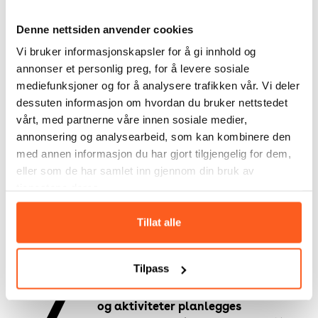
Denne nettsiden anvender cookies
Vi bruker informasjonskapsler for å gi innhold og
annonser et personlig preg, for å levere sosiale
mediefunksjoner og for å analysere trafikken vår. Vi deler
dessuten informasjon om hvordan du bruker nettstedet
vårt, med partnerne våre innen sosiale medier,
annonsering og analysearbeid, som kan kombinere den
med annen informasjon du har gjort tilgjengelig for dem,
eller som de har samlet inn gjennom din bruk av
tjenestene deres.
Tillat alle
Copenhill – et perfekt eksempel på plassutnyttelse,
nyskapende ideer, bærekraft og morgendagens
aktive møteplass! Foto: Copenhill
Tilpass
Våg å tenke kjønn når nye anlegg
og aktiviteter planlegges