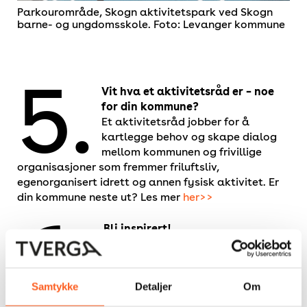
Parkourområde, Skogn aktivitetspark ved Skogn
barne- og ungdomsskole. Foto: Levanger kommune
5.
Vit hva et aktivitetsråd er – noe
for din kommune?
Et aktivitetsråd jobber for å
kartlegge behov og skape dialog
mellom kommunen og frivillige
organisasjoner som fremmer friluftsliv,
egenorganisert idrett og annen fysisk aktivitet. Er
din kommune neste ut? Les mer
her>>
6.
Bli inspirert!
Aldri feil å se hva andre har gjort
før deg! Kanskje du får en aha-
opplevelse? Vi har samlet ulike
Samtykke
Detaljer
Om
anleggstyper, design, utforming og
kreative løsninger. Se
her
og bli inspirert!