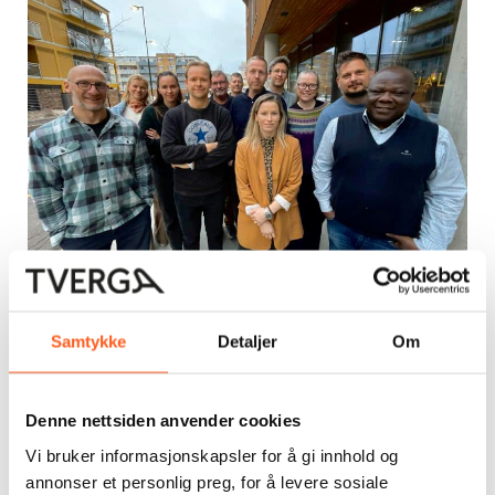
Prosjektgruppen i FaithInYou samlet til kick-off,
med deltakere fra Universitetet i Sørøst-Norge
Samtykke
Detaljer
Om
(USN), Vestland fylkeskommune, Bergen kommune,
Syddansk Universitet, Telemarksforsking og
Tverga. Foto: USN/Tverga
Denne nettsiden anvender cookies
FaithInYou
(To facilitate for self-organised sport
Vi bruker informasjonskapsler for å gi innhold og
and physical activity – an arena to include young
annonser et personlig preg, for å levere sosiale