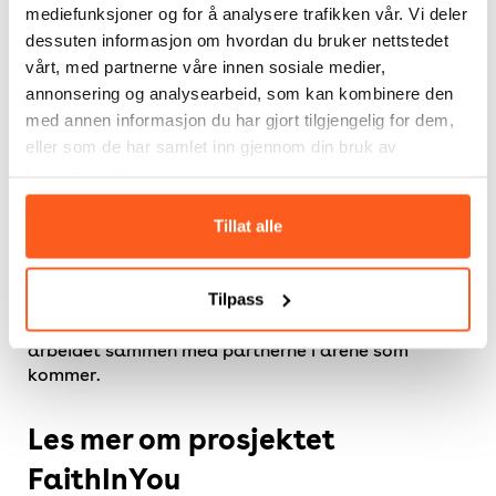
people) er et flerårig forskningsprosjekt som tar
mediefunksjoner og for å analysere trafikken vår. Vi deler
tak i en sentral samfunnsutfordring: økende
dessuten informasjon om hvordan du bruker nettstedet
utenforskap blant ungdom og lavere deltakelse i
vårt, med partnerne våre innen sosiale medier,
organiserte aktiviteter. Prosjektet undersøker
annonsering og analysearbeid, som kan kombinere den
hvordan åpne og inkluderende arenaer for
med annen informasjon du har gjort tilgjengelig for dem,
egenorganisert aktivitet kan bidra til tilhørighet –
eller som de har samlet inn gjennom din bruk av
spesielt for ungdom med svakere sosioøkonomiske
tjenestene deres.
forutsetninger.
Kick-off ble gjennomført
20.–21. januar 2026
, og
Tillat alle
markerte starten på et samarbeid mellom
forskning
, forvaltning og praksisfeltet.
Tilpass
Tverga gleder seg til å ta fatt på det spennende
arbeidet sammen med partnerne i årene som
kommer.
Les mer om prosjektet
FaithInYou