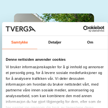
Samtykke
Detaljer
Om
Denne nettsiden anvender cookies
Vi bruker informasjonskapsler for å gi innhold og annonser
et personlig preg, for å levere sosiale mediefunksjoner og
for å analysere trafikken vår. Vi deler dessuten
Skolegårdsveileder
informasjon om hvordan du bruker nettstedet vårt, med
partnerne våre innen sosiale medier, annonsering og
Sjekk ut vår oppdaterte digitale skolegårdsveileder
analysearbeid, som kan kombinere den med annen
for om du er ute etter oppgradering av skolegården.
informasjon du har gjort tilgjengelig for dem, eller som de
Her får du forskningsbasert kunnskap for utvikling av
har samlet inn gjennom din bruk av tjenestene deres.