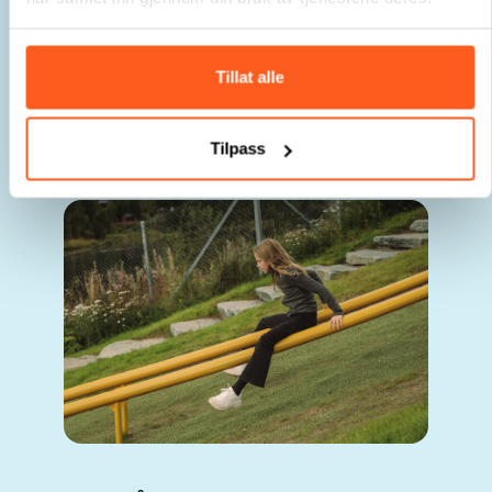
gode skolegårder, og anbefalinger til
innholdskvaliteter og den gode prosessen. Ved å
følge veilederen øker sannsynligheten for realisering
og et vellykket prosjekt.
Tillat alle
Prøv vår
s
kolegårdsveileder
Tilpass