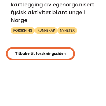
kartlegging av egenorganisert
fysisk aktivitet blant unge i
Norge
FORSKNING
KUNNSKAP
NYHETER
Tilbake til forskningssiden
Postboks 1696 Vika, 0120 Oslo
post@tverga.no