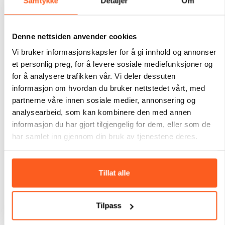
Samtykke
Detaljer
Om
Les rapporten, utforsk de viktigste funnene og se
opptak fra webinaret der forskerne presenterer
kartleggingen.
Denne nettsiden anvender cookies
Vi bruker informasjonskapsler for å gi innhold og annonser
Les mer om temaet og last ned rapporten her
et personlig preg, for å levere sosiale mediefunksjoner og
for å analysere trafikken vår. Vi deler dessuten
informasjon om hvordan du bruker nettstedet vårt, med
partnerne våre innen sosiale medier, annonsering og
analysearbeid, som kan kombinere den med annen
informasjon du har gjort tilgjengelig for dem, eller som de
har samlet inn gjennom din bruk av tjenestene deres.
Tillat alle
Tilpass