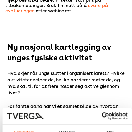
Hjelp oss å bli bedre
: Vi setter stor pris på
tilbakemeldinger. Bruk 1 minutt på å
svare på
evalueringen
etter webinaret.
Ny nasjonal kartlegging av
unges fysiske aktivitet
Hva skjer når unge slutter i organisert idrett? Hvilke
aktiviteter velger de, hvilke barrierer møter de, og
hva skal til for at flere holder seg aktive gjennom
livet?
For første gang har vi et samlet bilde av hvordan
unge i Norge er fysisk aktive utenfor organiserte
rammer.