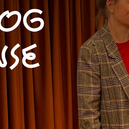
 og
se