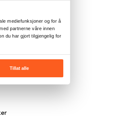
iale mediefunksjoner og for å
 og
 med partnerne våre innen
u har gjort tilgjengelig for
og
Tillat alle
ter