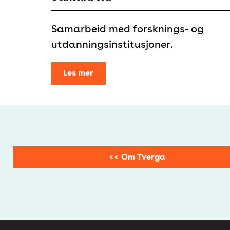
Samarbeid med forsknings- og
utdanningsinstitusjoner.
Les mer
<< Om Tverga