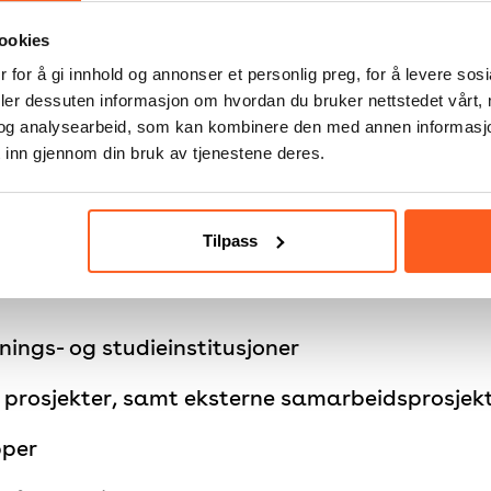
ookies
 for å gi innhold og annonser et personlig preg, for å levere sos
av våre kjerneoppgaver å samle, systematisere
deler dessuten informasjon om hvordan du bruker nettstedet vårt,
t. I Tverga bygger vi vårt arbeid på
og analysearbeid, som kan kombinere den med annen informasjon d
at vi vektlegger innhenting, systematisering 
 inn gjennom din bruk av tjenestene deres.
t, erfaringsbasert og medvirkningsbasert
Tilpass
ings- og studieinstitusjoner
prosjekter, samt eksterne samarbeidsprosjek
pper