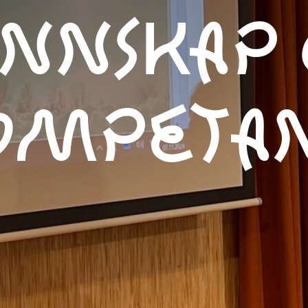
nnskap
ompetan