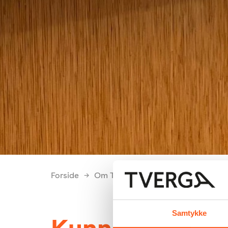
Forside
Om Tverga
Årsrapporter
År
Samtykke
Kunnskap og 