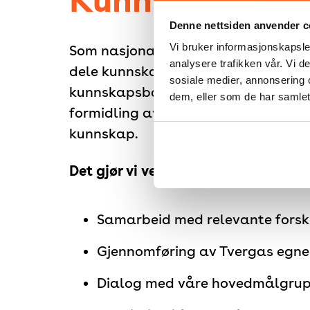
Denne nettsiden anvender c
Vi bruker informasjonskapsler
Som nasjonalt ressurssenter er en 
analysere trafikken vår. Vi 
dele kunnskap fra og om vårt fagfel
sosiale medier, annonsering 
kunnskapsbasert praksis som betyr 
dem, eller som de har samlet
formidling av både forskningsbaser
kunnskap.
Det gjør vi ved:
Samarbeid med relevante forskn
Gjennomføring av Tvergas egne 
Dialog med våre hovedmålgru