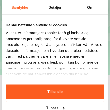
Samtykke
Detaljer
Om
Denne nettsiden anvender cookies
Vi bruker informasjonskapsler for å gi innhold og
annonser et personlig preg, for å levere sosiale
mediefunksjoner og for å analysere trafikken vår. Vi deler
dessuten informasjon om hvordan du bruker nettstedet
vårt, med partnerne våre innen sosiale medier,
annonsering og analysearbeid, som kan kombinere den
med annen informasjon du har gjort tilgjengelig for dem,
eller som de har samlet inn gjennom din bruk av
tjenestene deres.
Forside
Om Tverga
Nettverk
Samarbeidspartnere
NMBU
Tillat alle
Ved Norges miljø- og
Tilpass