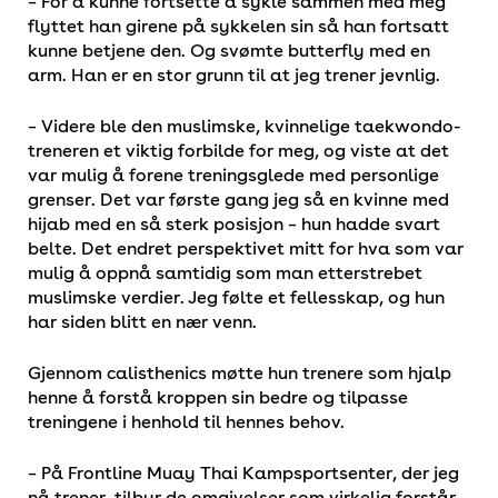
– For å kunne fortsette å sykle sammen med meg
flyttet han girene på sykkelen sin så han fortsatt
kunne betjene den. Og svømte butterfly med en
arm. Han er en stor grunn til at jeg trener jevnlig.
– Videre ble den muslimske, kvinnelige taekwondo-
treneren et viktig forbilde for meg, og viste at det
var mulig å forene treningsglede med personlige
grenser. Det var første gang jeg så en kvinne med
hijab med en så sterk posisjon – hun hadde svart
belte. Det endret perspektivet mitt for hva som var
mulig å oppnå samtidig som man etterstrebet
muslimske verdier. Jeg følte et fellesskap, og hun
har siden blitt en nær venn.
Gjennom calisthenics møtte hun trenere som hjalp
henne å forstå kroppen sin bedre og tilpasse
treningene i henhold til hennes behov.
– På Frontline Muay Thai Kampsportsenter, der jeg
nå trener, tilbyr de omgivelser som virkelig forstår