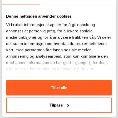
mine utfordringer og ga meg mye hjelp.
Denne nettsiden anvender cookies
Integrering og inkludering
Vi bruker informasjonskapsler for å gi innhold og
annonser et personlig preg, for å levere sosiale
For Sarah har tilrettelagte aktiviteter spilt en stor
mediefunksjoner og for å analysere trafikken vår. Vi deler
rolle i å overkomme utenforskap. Tilgjengelige,
dessuten informasjon om hvordan du bruker nettstedet
trygge omgivelser er avgjørende for inkludering.
vårt, med partnerne våre innen sosiale medier,
– For meg og mange muslimske kvinner kan idrett
annonsering og analysearbeid, som kan kombinere den
og fysisk aktivitet være en stor utfordring. Det er
med annen informasjon du har gjort tilgjengelig for dem,
mange fordommer, og lite forståelse for hvilke
eller som de har samlet inn gjennom din bruk av
grenser vi ønsker å etterfølge. Jeg føler meg
tjenestene deres.
misforstått når folk tror at den eneste måten jeg
kan inkluderes eller bli integrert på er ved at jeg
Tillat alle
tråkker over mine egne grenser og mister en del av
min identitet. For meg høres dette mer ut som
assimilering.
Tilpass
– Jeg måtte trekke meg ut av miljøer flere ganger