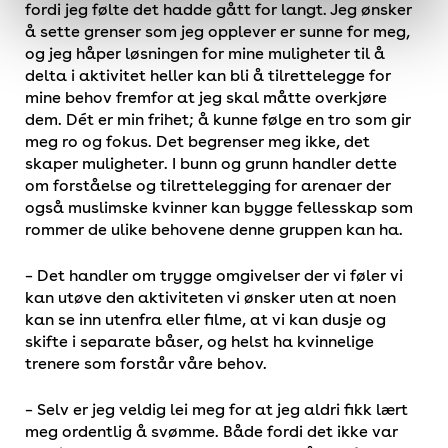
fordi jeg følte det hadde gått for langt. Jeg ønsker
å sette grenser som jeg opplever er sunne for meg,
og jeg håper løsningen for mine muligheter til å
delta i aktivitet heller kan bli å tilrettelegge for
mine behov fremfor at jeg skal måtte overkjøre
dem. Dét er min frihet; å kunne følge en tro som gir
meg ro og fokus. Det begrenser meg ikke, det
skaper muligheter. I bunn og grunn handler dette
om forståelse og tilrettelegging for arenaer der
også muslimske kvinner kan bygge fellesskap som
rommer de ulike behovene denne gruppen kan ha.
– Det handler om trygge omgivelser der vi føler vi
kan utøve den aktiviteten vi ønsker uten at noen
kan se inn utenfra eller filme, at vi kan dusje og
skifte i separate båser, og helst ha kvinnelige
trenere som forstår våre behov.
– Selv er jeg veldig lei meg for at jeg aldri fikk lært
meg ordentlig å svømme. Både fordi det ikke var