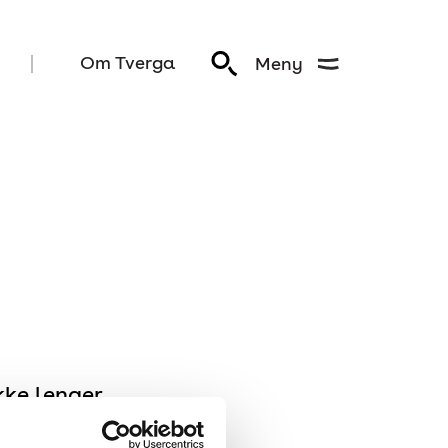
Om Tverga
Meny
kke lenger.