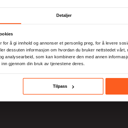
Detaljer
ookies
 for å gi innhold og annonser et personlig preg, for å levere sos
deler dessuten informasjon om hvordan du bruker nettstedet vårt,
og analysearbeid, som kan kombinere den med annen informasjon d
 inn gjennom din bruk av tjenestene deres.
post@tverga.no
Tilpass