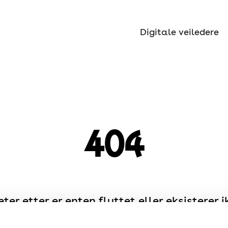
Digitale veiledere
404
eter etter er enten flyttet eller eksisterer i