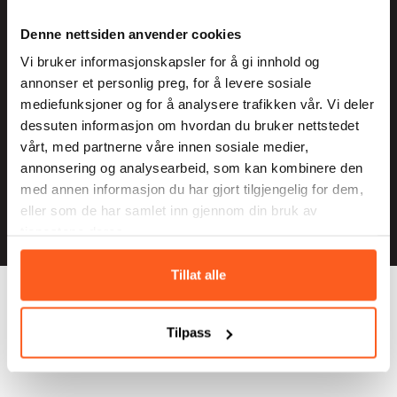
post@tverga.no
Denne nettsiden anvender cookies
Vi bruker informasjonskapsler for å gi innhold og
annonser et personlig preg, for å levere sosiale
Facebook
mediefunksjoner og for å analysere trafikken vår. Vi deler
Instagram
dessuten informasjon om hvordan du bruker nettstedet
vårt, med partnerne våre innen sosiale medier,
Nyhetsbrev
annonsering og analysearbeid, som kan kombinere den
Personvern
med annen informasjon du har gjort tilgjengelig for dem,
eller som de har samlet inn gjennom din bruk av
tjenestene deres.
Tillat alle
Tilpass