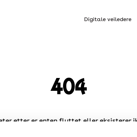
Digitale veiledere
404
eter etter er enten flyttet eller eksisterer i