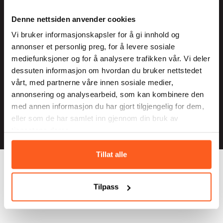
post@tverga.no
Denne nettsiden anvender cookies
Vi bruker informasjonskapsler for å gi innhold og
annonser et personlig preg, for å levere sosiale
Facebook
mediefunksjoner og for å analysere trafikken vår. Vi deler
Instagram
dessuten informasjon om hvordan du bruker nettstedet
vårt, med partnerne våre innen sosiale medier,
Nyhetsbrev
annonsering og analysearbeid, som kan kombinere den
Personvern
med annen informasjon du har gjort tilgjengelig for dem,
eller som de har samlet inn gjennom din bruk av
tjenestene deres.
Tillat alle
Tilpass