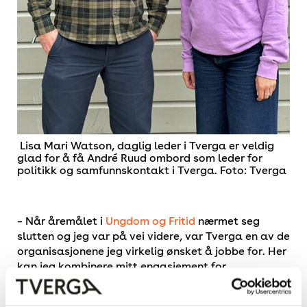
Lisa Mari Watson, daglig leder i Tverga er veldig
glad for å få André Ruud ombord som leder for
politikk og samfunnskontakt i Tverga. Foto: Tverga
– Når åremålet i
Ungdom og Fritid
nærmet seg
slutten og jeg var på vei videre, var Tverga en av de
organisasjonene jeg virkelig ønsket å jobbe for. Her
kan jeg kombinere mitt engasjement for
egenorganisert aktivitet
med all kunnskapen jeg
har tilegnet meg blant annet i Ungdom og Fritid,