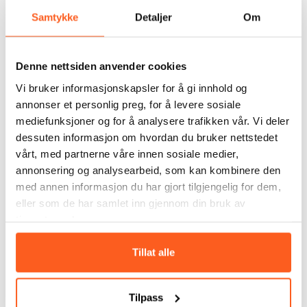
sier Ruud.
Samtykke
Detaljer
Om
Lang erfaring og sterkt
Denne nettsiden anvender cookies
engasjement
Vi bruker informasjonskapsler for å gi innhold og
annonser et personlig preg, for å levere sosiale
Ruud kommer fra stillingen som generalsekretær i
mediefunksjoner og for å analysere trafikken vår. Vi deler
Ungdom og Fritid, en rolle han har hatt siden 2018.
dessuten informasjon om hvordan du bruker nettstedet
Før det har han hatt lederstillinger i både Asker
vårt, med partnerne våre innen sosiale medier,
kommune og Drammen kommune, blant annet med
annonsering og analysearbeid, som kan kombinere den
ansvar for fritidsklubber, ungdomskulturhus,
med annen informasjon du har gjort tilgjengelig for dem,
skatehaller, tilrettelagt fritid, frivillig sentraler og
eller som de har samlet inn gjennom din bruk av
Interkultur nasjonalt senter for flerkulturell
formidlering..
tjenestene deres.
Han har også erfaring fra
styret i Tverga
helt siden
Tillat alle
oppstarten i 2018. Nå ser han fram til å gå inn i en
rolle der han kan bidra mer direkte til utviklingen:
Tilpass