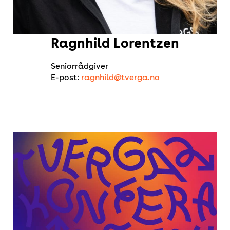
Ragnhild Lorentzen
Seniorrådgiver
E-post:
ragnhild@tverga.no