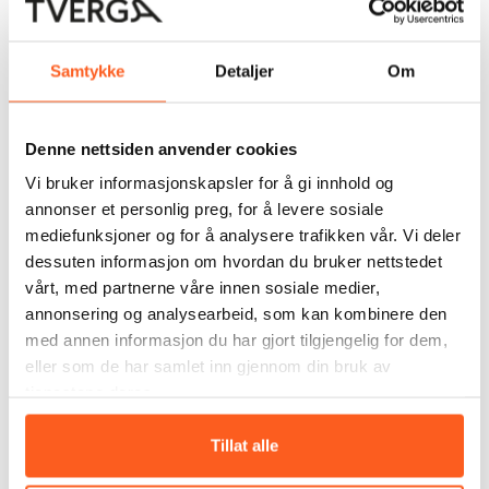
Samtykke
Detaljer
Om
Denne nettsiden anvender cookies
Vi bruker informasjonskapsler for å gi innhold og
Fagekspertene du
annonser et personlig preg, for å levere sosiale
møter i
mediefunksjoner og for å analysere trafikken vår. Vi deler
dessuten informasjon om hvordan du bruker nettstedet
TvergaKonferansen!
vårt, med partnerne våre innen sosiale medier,
annonsering og analysearbeid, som kan kombinere den
Espen Evensen Reinfjord,
med annen informasjon du har gjort tilgjengelig for dem,
landskapsarkitekt Asplan Viak
eller som de har samlet inn gjennom din bruk av
tjenestene deres.
Tillat alle