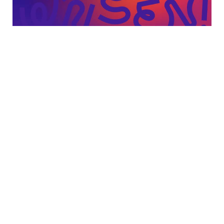
Postboks 1696 Vika, 0120 Oslo
post@tverga.no
Facebook
Instagram
Nyhetsbrev
Personvern