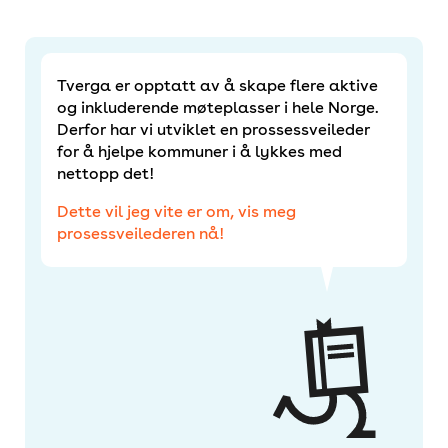
Karoline Birkeli-Gauss, byplanlegger i
landskapsarkitekt Asplan Viak
Asplan Viak/ Våre Steder
Sniktitt på forskningsprosjektet som forsker
på En morsom omvei
Tverga er opptatt av å skape flere aktive
og inkluderende møteplasser i hele Norge.
Befaringsfilm fra et av Vestlandets mest
Derfor har vi utviklet en prossessveileder
inspirerende anlegg:
for å hjelpe kommuner i å lykkes med
Trivselsskogen i Gloppen kommune
nettopp det!
Dette vil jeg vite er om, vis meg
prosessveilederen nå!