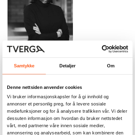
Daglig leder, Lisa Mari
Watson
Samtykke
Detaljer
Om
Denne nettsiden anvender cookies
Det innbefatter også stenging av alle kommunale
idrettsanlegg flere uker framover.
Vi bruker informasjonskapsler for å gi innhold og
annonser et personlig preg, for å levere sosiale
Kaotisk situasjon
mediefunksjoner og for å analysere trafikken vår. Vi deler
dessuten informasjon om hvordan du bruker nettstedet
vårt, med partnerne våre innen sosiale medier,
Samtidig henstiller myndighetene og idretten til at
annonsering og analysearbeid, som kan kombinere den
befolkningen skal holde seg i aktivitet, men på