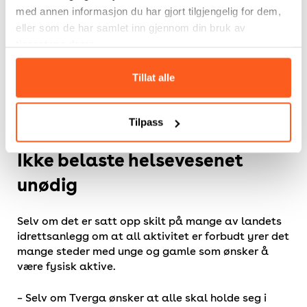
med annen informasjon du har gjort tilgjengelig for dem,
egenhånd og nært der du bor.
eller som de har samlet inn gjennom din bruk av
tjenestene deres.
– I den situasjonen vi er i nå er det meste av
aktiviteten egenorganisert. De som vanligvis trener
i et idrettslag gjør øvelser hjemme eller drar til
Tillat alle
steder der de vanligvis ikke trener. De som vanligvis
ikke driver organisert aktivitet holder kanskje på
mer enn de pleier for å få tiden til å gå, sier Watson.
Tilpass
Ikke belaste helsevesenet
unødig
Selv om det er satt opp skilt på mange av landets
idrettsanlegg om at all aktivitet er forbudt yrer det
mange steder med unge og gamle som ønsker å
være fysisk aktive.
– Selv om Tverga ønsker at alle skal holde seg i