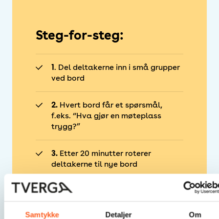
Steg-for-steg:
1
. Del deltakerne inn i små grupper
ved bord
2.
Hvert bord får et spørsmål,
f.eks. “Hva gjør en møteplass
trygg?”
3.
Etter 20 minutter roterer
deltakerne til nye bord
4.
En “vert” blir igjen ved bordet og
oppsummerer for nye deltakere
Samtykke
Detaljer
Om