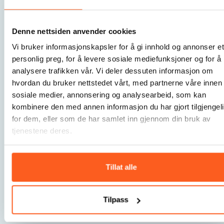
5.
Til slutt deles hovedpunkter i
plenum
Denne nettsiden anvender cookies
Vi bruker informasjonskapsler for å gi innhold og annonser et
personlig preg, for å levere sosiale mediefunksjoner og for å
analysere trafikken vår. Vi deler dessuten informasjon om
hvordan du bruker nettstedet vårt, med partnerne våre innen
Leveranse:
Mange perspektiver systematisert etter
sosiale medier, annonsering og analysearbeid, som kan
tema.
kombinere den med annen informasjon du har gjort tilgjengel
for dem, eller som de har samlet inn gjennom din bruk av
tjenestene deres.
Hvorfor det virker:
Liten gruppe gjør det lettere å
ta ordet, og rotasjon gir bredde i innspill.
Tillat alle
Fordeler:
Inkluderende, dynamisk, skaper eierskap.
Tilpass
Ulemper:
Kan bli tidkrevende å oppsummere.