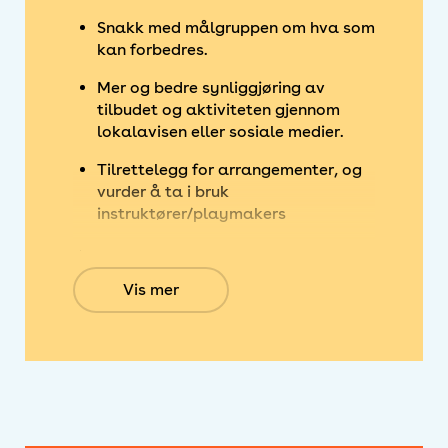
Snakk med målgruppen om hva som
kan forbedres.
Mer og bedre synliggjøring av
tilbudet og aktiviteten gjennom
lokalavisen eller sosiale medier.
Tilrettelegg for arrangementer, og
vurder å ta i bruk
instruktører/playmakers
Er anlegget godt vedlikeholdt, og
hva kan eventuelt gjøres for å
Vis mer
bedre kvaliteten og opplevelsen for
brukerne?
Sjekk om belysningen er god nok,
også for ferdselsårer inn til
området.
Er det enkelt å komme seg til