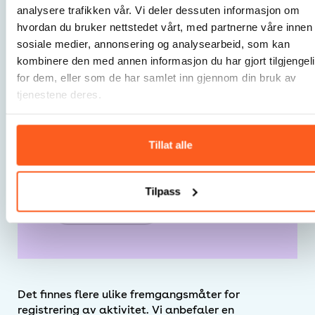
analysere trafikken vår. Vi deler dessuten informasjon om
For å gjøre nødvendige tilpasninger
hvordan du bruker nettstedet vårt, med partnerne våre innen
og justeringer
sosiale medier, annonsering og analysearbeid, som kan
kombinere den med annen informasjon du har gjort tilgjengel
Strategiske- og
for dem, eller som de har samlet inn gjennom din bruk av
planleggingsvurderinger (trasevalg
tjenestene deres.
for sykkelstier mfl.)
Bedre beslutningsgrunnlag
Tillat alle
Kunnskapsgrunnlag for eventuell
videreutvikling i nye byggetrinn.
Tilpass
For å dokumentere effekt av
investeringene
Vis mer
Tålegrenser for bruk (naturhensyn,
forebyggelse av brukerkonflikter)
For å sørge for optimal drift og
vedlikehold
Det finnes flere ulike fremgangsmåter for
registrering av aktivitet. Vi anbefaler en