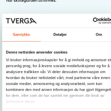
når skolegården utformes.
Det må bli slutt på å bygge ned naturen, til fordel
for harde flater. Skolegårder bør kunne romme
både og
Samtykke
Detaljer
Om
Denne nettsiden anvender cookies
5. Tilrettelegg for variert
Vi bruker informasjonskapsler for å gi innhold og annonser et
innhold og flerbruk
personlig preg, for å levere sosiale mediefunksjoner og for å
analysere trafikken vår. Vi deler dessuten informasjon om
hvordan du bruker nettstedet vårt, med partnerne våre innen
Det er viktig å sørge for variert innhold med
tilstrekkelig funksjoner tilpasset alle, uavhengig av
sosiale medier, annonsering og analysearbeid, som kan
kjønn, alder og ferdighetsnivå. God tilgang på
kombinere den med annen informasjon du har gjort tilgjengel
fysiske elementer med forskjellig underlag, bidrar
for dem, eller som de har samlet inn gjennom din bruk av
som oftest til økt bruk av uteområdene.
tjenestene deres.