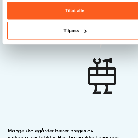
Tillat alle
Det handler vel så mye om varierte og
mange nok funksjoner, ikke nødvendigvis
om antall apparater av ulike slag.
Tilpass
Mange skolegårder bærer preges av
«lekeplassestetikk». Hvis barna ikke finner nye