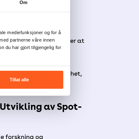
Om
ging, medvirkning og
r, samt etablering og
iale mediefunksjoner og for å
en av møteplassene etter at
 med partnerne våre innen
u har gjort tilgjengelig for
g på møteplassenes
gstilfredshet, tilhørighet,
Tillat alle
ivsel og livskvalitet.
 Utvikling av Spot-
e forskning og