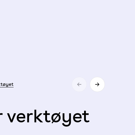
←
→
ktøyet
 verktøyet