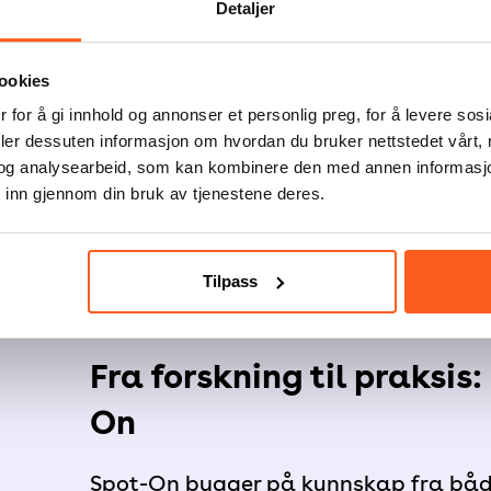
Detaljer
Prosessene:
Forskning på planleg
samskaping av aktive møteplasse
ookies
vedlikehold av dem.
 for å gi innhold og annonser et personlig preg, for å levere sos
Møteplassene:
Forskning på bruk
deler dessuten informasjon om hvordan du bruker nettstedet vårt,
og analysearbeid, som kan kombinere den med annen informasjon d
de er etablert.
 inn gjennom din bruk av tjenestene deres.
Nærmiljø og folkehelse:
Forsknin
betydning for innbyggernes nabola
Tilpass
fysisk aktivitet, sosial kontakt, tr
Fra forskning til praksis:
On
Spot-On bygger på kunnskap fra båd