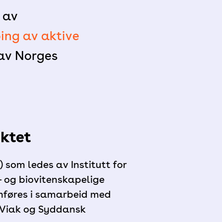
 av
ng av aktive
 av Norges
ektet
) som ledes av Institutt for
- og biovitenskapelige
omføres i samarbeid med
n Viak og Syddansk