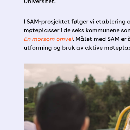
Universitet.
I SAM-prosjektet følger vi etablering 
møteplasser i de seks kommunene som 
En morsom omvei
. Målet med SAM er
utforming og bruk av aktive møteplass